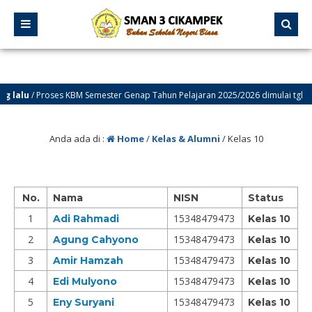
lalu
/ Proses KBM Semester Genap Tahun Pelajaran 2025/2026 dimulai tgl 12 Ja
lalu
/ Selamat Datang di Website Resmi SMA Negeri 3 Cikampek – PROGRESIF
Anda ada di :
Home
/
Kelas & Alumni
/
Kelas 10
No.
Nama
NISN
Status
1
15348479473
Adi Rahmadi
Kelas 10
2
15348479473
Agung Cahyono
Kelas 10
3
15348479473
Amir Hamzah
Kelas 10
4
15348479473
Edi Mulyono
Kelas 10
5
15348479473
Eny Suryani
Kelas 10