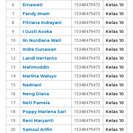
6
15348479473
Ernawati
Kelas 10
7
15348479473
Fandy Imam
Kelas 10
8
15348479473
Fitriana Indrayani
Kelas 10
9
15348479473
I Gusti Asoka
Kelas 10
10
15348479473
Iin Nurdiana Wati
Kelas 10
11
15348479473
Indra Gunawan
Kelas 10
12
15348479473
Landi Hertanto
Kelas 10
13
15348479473
Mahmuddin
Kelas 10
14
15348479473
Marlina Waluyo
Kelas 10
15
15348479473
Nadriani
Kelas 10
16
15348479473
Neng Diana
Kelas 10
17
15348479473
Neti Pamela
Kelas 10
18
15348479473
Poppy Marlena Sari
Kelas 10
19
15348479473
Reni Maryanti
Kelas 10
20
15348479473
Samsul Arifin
Kelas 10