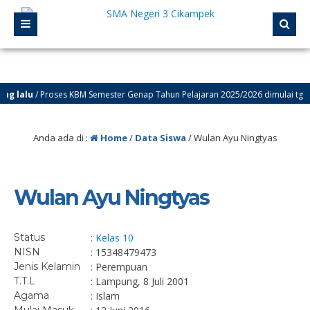
 lalu
/ Proses KBM Semester Genap Tahun Pelajaran 2025/2026 dimulai tgl 12 J
g lalu
/ Selamat Datang di Website Resmi SMA Negeri 3 Cikampek – PROGRESIF
Anda ada di :
Home
/
Data Siswa
/
Wulan Ayu Ningtyas
Wulan Ayu Ningtyas
Status
:
Kelas 10
NISN
: 15348479473
Jenis Kelamin
: Perempuan
T.T.L
: Lampung, 8 Juli 2001
Agama
: Islam