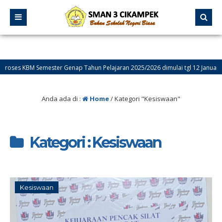
s KBM Semester Genap Tahun Pelajaran 2025/2026 dimulai tgl 12 Januari 2026
at Datang di Website Resmi SMA Negeri 3 Cikampek – PROGRESIF
Anda ada di :
Home
/
Kategori "Kesiswaan"
Kategori : Kesiswaan
Kesiswaan