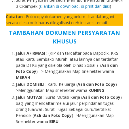
Surat Pernyataan Bersedia Mematuhi Peraturan di SMAN
3 Cikampek (
silahkan di download, di print dan diisi
)
Catatan
: Fotocopy dokumen yang belum ditandatangani
secara elektronik harus dilegalisasi oleh instansi terkait
TAMBAHAN DOKUMEN PERSYARATAN
KHUSUS
Jalur AFIRMASI
: (KIP dan terdaftar pada Dapodik, KKS
atau Kartu Sembako Murah, atau lainnya dan terdaftar
pada DTKS yang dikelola oleh Dinas Sosial ) (
Asli dan
Foto Copy
) –> Menggunakan Map Snelhekter warna
MERAH
Jalur DOMISILI
: Kartu Keluarga (
Asli dan Foto Copy
) –
>Menggunakan Map snelhekter warna
KUNING
Jalur MUTASI
: Surat Mutasi Kerja (
Asli dan Foto Copy
)
bagi yang mendaftar melalui jalur perpindahan tugas
orang tua/wali, Surat Tugas Sebagai Guru/Sertifikat
Pendidik (
Asli dan Foto Copy
)–>Menggunakan Map
Snelhekter warna
BIRU