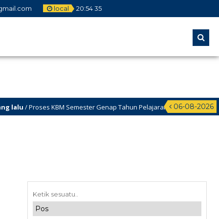
mail.com
local
20
:
54
35
06-08-2026
u
/ Proses KBM Semester Genap Tahun Pelajaran 2025/2026 dimulai tgl 12 
lu
/ Selamat Datang di Website Resmi SMA Negeri 3 Cikampek – PROGRESI