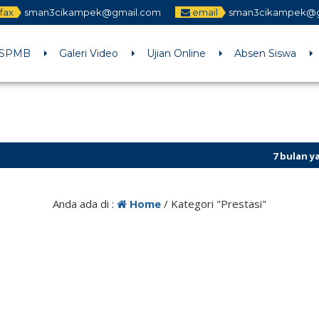
fax
sman3cikampek@gmail.com
email
sman3cikampek@g
SPMB
Galeri Video
Ujian Online
Absen Siswa
7 bulan yang lal
3 tahun yang la
Anda ada di :
Home
/
Kategori "Prestasi"