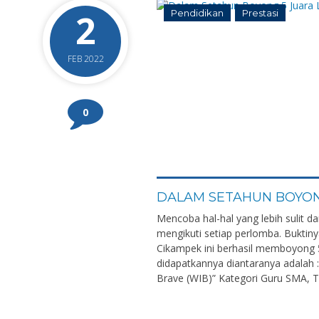
2
Pendidikan
Prestasi
FEB 2022
0
DALAM SETAHUN BOYON
Mencoba hal-hal yang lebih sulit 
mengikuti setiap perlomba. Buktin
Cikampek ini berhasil memboyong 5
didapatkannya diantaranya adalah 
Brave (WIB)” Kategori Guru SMA, Ti