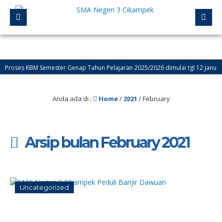
oses KBM Semester Genap Tahun Pelajaran 2025/2026 dimulai tgl 12 Januari 20
elamat Datang di Website Resmi SMA Negeri 3 Cikampek – PROGRESIF
Anda ada di :
Home
/
2021
/
February
Arsip bulan February 2021
Uncategorized