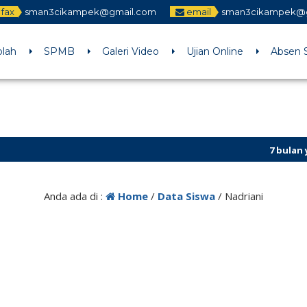
fax
sman3cikampek@gmail.com
email
sman3cikampek@
olah
SPMB
Galeri Video
Ujian Online
Absen 
7 bulan yang l
Anda ada di :
Home
/
Data Siswa
/
Nadriani