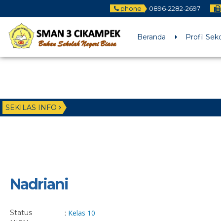
phone
0896-2282-2697
Beranda
Profil Sek
SEKILAS INFO
Nadriani
Status
:
Kelas 10