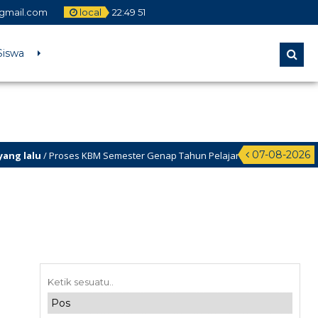
gmail.com
local
22
:
49
51
Siswa
07-08-2026
alu
/ Proses KBM Semester Genap Tahun Pelajaran 2025/2026 dimulai tgl 1