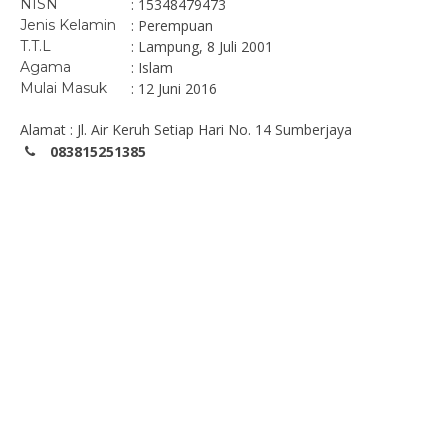
NISN
: 15348479473
Jenis Kelamin
: Perempuan
T.T.L
: Lampung, 8 Juli 2001
Agama
: Islam
Mulai Masuk
: 12 Juni 2016
Alamat : Jl. Air Keruh Setiap Hari No. 14 Sumberjaya
083815251385