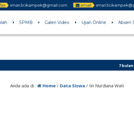
fax
sman3cikampek@gmail.com
email
sman3cikampek@g
olah
SPMB
Galeri Video
Ujian Online
Absen 
7 bulan yang 
Anda ada di :
Home
/
Data Siswa
/
Iin Nurdiana Wati