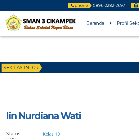
phone
0896-2282-2697
Beranda
Profil Sek
SEKILAS INFO
Iin Nurdiana Wati
Status
:
Kelas 10