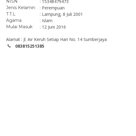
NISN
: 15348479473
Jenis Kelamin
: Perempuan
T.T.L
: Lampung, 8 Juli 2001
Agama
: Islam
Mulai Masuk
: 12 Juni 2016
Alamat : Jl. Air Keruh Setiap Hari No. 14 Sumberjaya
083815251385