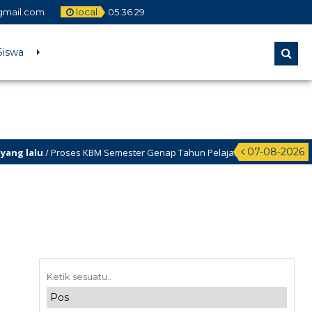
mail.com
local
05
:
36
29
Siswa
07-08-2026
lalu
/ Proses KBM Semester Genap Tahun Pelajaran 2025/2026 dimulai tgl 