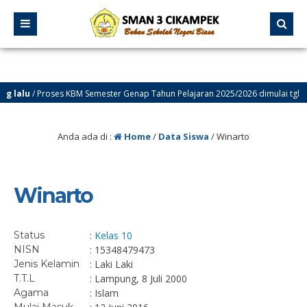
 lalu
/ Proses KBM Semester Genap Tahun Pelajaran 2025/2026 dimulai tgl 12 J
Anda ada di :
Home
/
Data Siswa
/
Winarto
Winarto
Status
:
Kelas 10
NISN
: 15348479473
Jenis Kelamin
: Laki Laki
T.T.L
: Lampung, 8 Juli 2000
Agama
: Islam