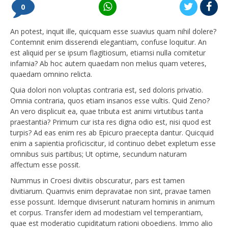
0
An potest, inquit ille, quicquam esse suavius quam nihil dolere?
Contemnit enim disserendi elegantiam, confuse loquitur. An
est aliquid per se ipsum flagitiosum, etiamsi nulla comitetur
infamia? Ab hoc autem quaedam non melius quam veteres,
quaedam omnino relicta.
Quia dolori non voluptas contraria est, sed doloris privatio.
Omnia contraria, quos etiam insanos esse vultis. Quid Zeno?
An vero displicuit ea, quae tributa est animi virtutibus tanta
praestantia? Primum cur ista res digna odio est, nisi quod est
turpis? Ad eas enim res ab Epicuro praecepta dantur. Quicquid
enim a sapientia proficiscitur, id continuo debet expletum esse
omnibus suis partibus; Ut optime, secundum naturam
affectum esse possit.
Nummus in Croesi divitiis obscuratur, pars est tamen
divitiarum. Quamvis enim depravatae non sint, pravae tamen
esse possunt. Idemque diviserunt naturam hominis in animum
et corpus. Transfer idem ad modestiam vel temperantiam,
quae est moderatio cupiditatum rationi oboediens. Immo alio