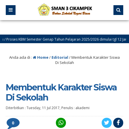
Proses KBM Semester Genap Tahun Pelajaran 2025/2026 dimulai tgl 12 Januari 
Selamat Datang di Website Resmi SMA Negeri 3 Cikampek – PROGRESIF
Anda ada di :
Home
/
Editorial
/
Membentuk Karakter Siswa
Di Sekolah
Membentuk Karakter Siswa
Di Sekolah
Diterbitkan :
Tuesday, 11 Jul 2017
, Penulis :
akademi
0