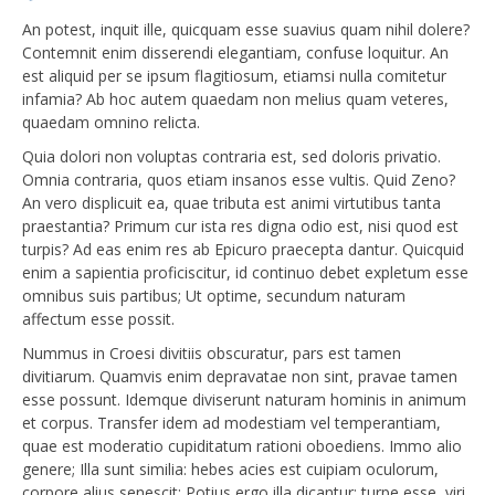
An potest, inquit ille, quicquam esse suavius quam nihil dolere?
Contemnit enim disserendi elegantiam, confuse loquitur. An
est aliquid per se ipsum flagitiosum, etiamsi nulla comitetur
infamia? Ab hoc autem quaedam non melius quam veteres,
quaedam omnino relicta.
Quia dolori non voluptas contraria est, sed doloris privatio.
Omnia contraria, quos etiam insanos esse vultis. Quid Zeno?
An vero displicuit ea, quae tributa est animi virtutibus tanta
praestantia? Primum cur ista res digna odio est, nisi quod est
turpis? Ad eas enim res ab Epicuro praecepta dantur. Quicquid
enim a sapientia proficiscitur, id continuo debet expletum esse
omnibus suis partibus; Ut optime, secundum naturam
affectum esse possit.
Nummus in Croesi divitiis obscuratur, pars est tamen
divitiarum. Quamvis enim depravatae non sint, pravae tamen
esse possunt. Idemque diviserunt naturam hominis in animum
et corpus. Transfer idem ad modestiam vel temperantiam,
quae est moderatio cupiditatum rationi oboediens. Immo alio
genere; Illa sunt similia: hebes acies est cuipiam oculorum,
corpore alius senescit; Potius ergo illa dicantur: turpe esse, viri