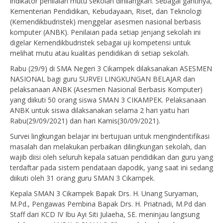
indikator penilaian mutu sekolah dihilangkan. Sebagai gantinya,
Kementerian Pendidikan, Kebudayaan, Riset, dan Teknologi
(Kemendikbudristek) menggelar asesmen nasional berbasis
komputer (ANBK). Penilaian pada setiap jenjang sekolah ini
digelar Kemendikbudristek sebagai uji kompetensi untuk
melihat mutu atau kualitas pendidikan di setiap sekolah.
Rabu (29/9) di SMA Negeri 3 Cikampek dilaksanakan ASESMEN
NASIONAL bagi guru SURVEI LINGKUNGAN BELAJAR dan
pelaksanaan ANBK (Asesmen Nasional Berbasis Komputer)
yang diikuti 50 orang siswa SMAN 3 CIKAMPEK. Pelaksanaan
ANBK untuk siswa dilaksanakan selama 2 hari yaitu hari
Rabu(29/09/2021) dan hari Kamis(30/09/2021).
Survei lingkungan belajar ini bertujuan untuk mengindentifikasi
masalah dan melakukan perbaikan dilingkungan sekolah, dan
wajib diisi oleh seluruh kepala satuan pendidikan dan guru yang
terdaftar pada sistem pendataan dapodik, yang saat ini sedang
diikuti oleh 31 orang guru SMAN 3 Cikampek.
Kepala SMAN 3 Cikampek Bapak Drs. H. Unang Suryaman,
M.Pd., Pengawas Pembina Bapak Drs. H. Priatnadi, M.Pd dan
Staff dari KCD IV Ibu Ayi Siti Julaeha, SE. meninjau langsung