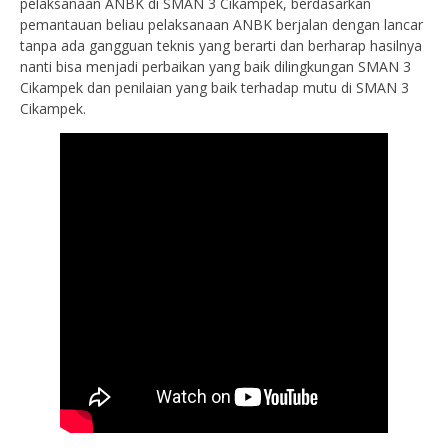
pelaksanaan ANBK di SMAN 3 Cikampek, berdasarkan
pemantauan beliau pelaksanaan ANBK berjalan dengan lancar
tanpa ada gangguan teknis yang berarti dan berharap hasilnya
nanti bisa menjadi perbaikan yang baik dilingkungan SMAN 3
Cikampek dan penilaian yang baik terhadap mutu di SMAN 3
Cikampek.