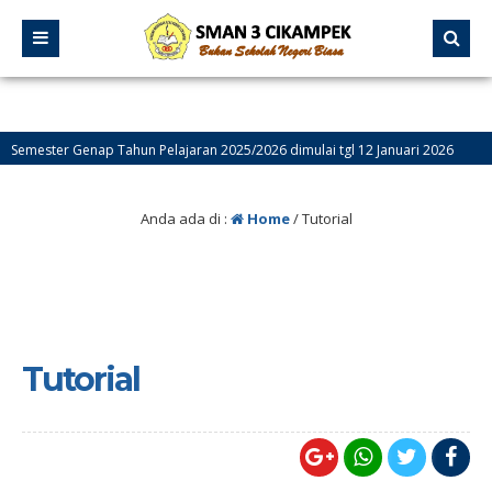
Genap Tahun Pelajaran 2025/2026 dimulai tgl 12 Januari 2026
7 bula
ebsite Resmi SMA Negeri 3 Cikampek – PROGRESIF
Anda ada di :
Home
/
Tutorial
Tutorial