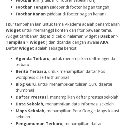
Footbar Kiri
(sidebar di footer sebelah kiri)
Footbar Tengah
(sidebar di footer bagian tengah)
Footbar Kanan
(sidebar di footer bagian kanan)
Fitur tambahan lain untuk tema Akademi adalah penambahan
Widget
untuk memanggil konten dari fitur bawaan tema.
Widget tambahan dapat di cek di halaman widget (
Dasbor
>
Tampilan
>
Widget
) dan ditandai dengan awalai
AKA.
Daftar
Widget
adalah sebagai berikut:
Agenda Terbaru
, untuk menampilkan daftar agenda
terbaru
Berita Terbaru
, untuk menampilkan daftar Pos
wordpress disertai thumbnail
Blog Guru
, untuk menampilkan tulisan Guru disertai
thumbnail
Daftar Prestasi
, menampilkan daftar prestasi sekolah
Data Sekolah
, menampilkan data informasi sekolah
Maps Sekolah
, menampilkan Peta Google Maps lokasi
sekolah
Pengumuman Terbaru
, menampilkan daftar