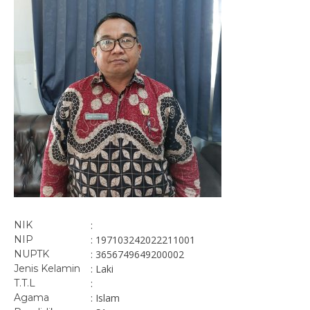
NIK
:
NIP
: 197103242022211001
NUPTK
: 3656749649200002
Jenis Kelamin
: Laki
T.T.L
:
Agama
: Islam