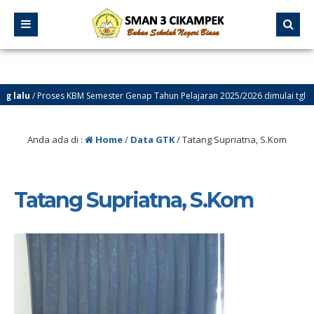
lalu
/ Proses KBM Semester Genap Tahun Pelajaran 2025/2026 dimulai tgl 12 Ja
Anda ada di :
Home
/
Data GTK
/
Tatang Supriatna, S.Kom
Tatang Supriatna, S.Kom