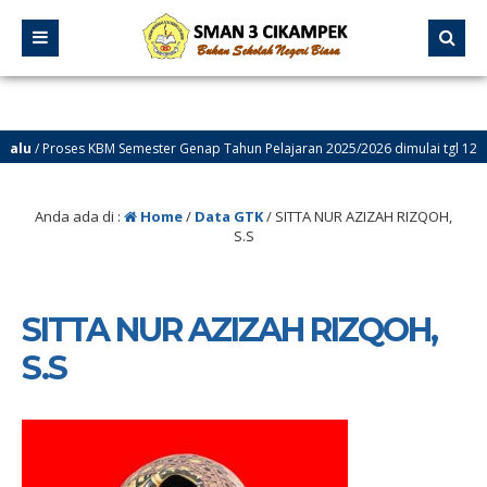
u
/ Proses KBM Semester Genap Tahun Pelajaran 2025/2026 dimulai tgl 12 Janua
lu
/ Selamat Datang di Website Resmi SMA Negeri 3 Cikampek – PROGRESIF
Anda ada di :
Home
/
Data GTK
/
SITTA NUR AZIZAH RIZQOH,
S.S
SITTA NUR AZIZAH RIZQOH,
S.S