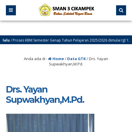
u
/ Proses KBM Semester Genap Tahun Pelajaran 2025/2026 dimulai tgl 12 Janua
Anda ada di :
Home
/
Data GTK
/
Drs. Yayan
Supwakhyan,M.Pd.
Drs. Yayan
Supwakhyan,M.Pd.