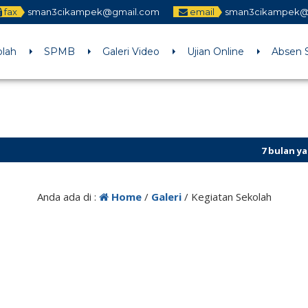
fax
sman3cikampek@gmail.com
email
sman3cikampek@
olah
SPMB
Galeri Video
Ujian Online
Absen 
7 bulan yang lalu
/
3 tahun yang lalu
Anda ada di :
Home
/
Galeri
/
Kegiatan Sekolah