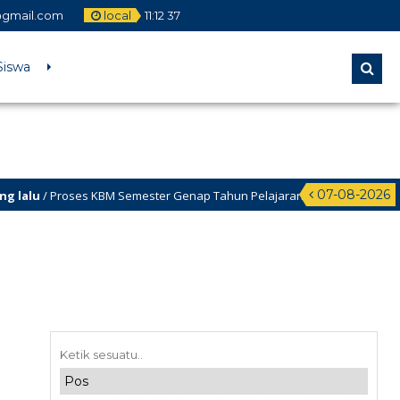
gmail.com
local
11
:
12
37
Siswa
07-08-2026
 Proses KBM Semester Genap Tahun Pelajaran 2025/2026 dimulai tgl 12 Ja
/ Selamat Datang di Website Resmi SMA Negeri 3 Cikampek – PROGRESIF