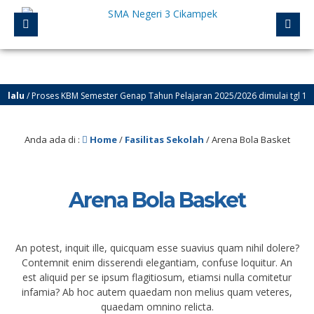
alu
/ Proses KBM Semester Genap Tahun Pelajaran 2025/2026 dimulai tgl 12 Jan
Anda ada di :
Home
/
Fasilitas Sekolah
/
Arena Bola Basket
Arena Bola Basket
An potest, inquit ille, quicquam esse suavius quam nihil dolere?
Contemnit enim disserendi elegantiam, confuse loquitur. An
est aliquid per se ipsum flagitiosum, etiamsi nulla comitetur
infamia? Ab hoc autem quaedam non melius quam veteres,
quaedam omnino relicta.