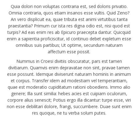
Quia dolori non voluptas contraria est, sed doloris privatio.
Omnia contraria, quos etiam insanos esse vultis. Quid Zeno?
An vero displicuit ea, quae tributa est animi virtutibus tanta
praestantia? Primum cur ista res digna odio est, nisi quod est
turpis? Ad eas enim res ab Epicuro praecepta dantur. Quicquid
enim a sapientia proficiscitur, id continuo debet expletum esse
omnibus suis partibus; Ut optime, secundum naturam
affectum esse possit.
Nummus in Croesi divitiis obscuratur, pars est tamen
divitiarum. Quamvis enim depravatae non sint, pravae tamen
esse possunt. Idemque diviserunt naturam hominis in animum
et corpus. Transfer idem ad modestiam vel temperantiam,
quae est moderatio cupiditatum rationi oboediens. Immo alio
genere; Illa sunt similia: hebes acies est cuipiam oculorum,
corpore alius senescit; Potius ergo illa dicantur: turpe esse, viri
non esse debilitari dolore, frangi, succumbere. Duae sunt enim
res quoque, ne tu verba solum putes.