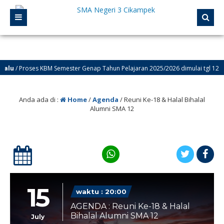
u
/ Proses KBM Semester Genap Tahun Pelajaran 2025/2026 dimulai tgl 12 Janua
u
/ Selamat Datang di Website Resmi SMA Negeri 3 Cikampek – PROGRESIF
Anda ada di :
Home
/
Agenda
/
Reuni Ke-18 & Halal Bihalal
Alumni SMA 12
15
waktu : 20:00
AGENDA : Reuni Ke-18 & Halal
Bihalal Alumni SMA 12
July