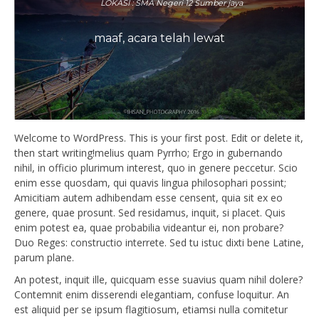
LOKASI : SMA Negeri 12 Sumber jaya
maaf, acara telah lewat
Welcome to WordPress. This is your first post. Edit or delete it,
then start writing!melius quam Pyrrho; Ergo in gubernando
nihil, in officio plurimum interest, quo in genere peccetur. Scio
enim esse quosdam, qui quavis lingua philosophari possint;
Amicitiam autem adhibendam esse censent, quia sit ex eo
genere, quae prosunt. Sed residamus, inquit, si placet. Quis
enim potest ea, quae probabilia videantur ei, non probare?
Duo Reges: constructio interrete. Sed tu istuc dixti bene Latine,
parum plane.
An potest, inquit ille, quicquam esse suavius quam nihil dolere?
Contemnit enim disserendi elegantiam, confuse loquitur. An
est aliquid per se ipsum flagitiosum, etiamsi nulla comitetur