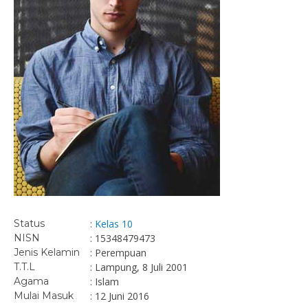
Status
:
Kelas 10
NISN
: 15348479473
Jenis Kelamin
: Perempuan
T.T.L
: Lampung, 8 Juli 2001
Agama
: Islam
Mulai Masuk
: 12 Juni 2016