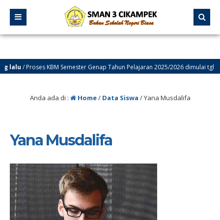
lalu
/ Proses KBM Semester Genap Tahun Pelajaran 2025/2026 dimulai tgl 12 Ja
lalu
/ Selamat Datang di Website Resmi SMA Negeri 3 Cikampek – PROGRESIF
Anda ada di :
Home
/
Data Siswa
/
Yana Musdalifa
Yana Musdalifa