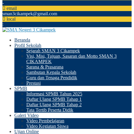
-
email
sman3cikampek@gmail.com
local
:
Beranda
Profil Sekolah
Sejarah SMAN 3 Cikampek
Visi, Misi, Tujuan, Sasaran dan Motto SMAN 3
CIKAMPEK
Sarana & Prasarana
Sambutan Kepala Sekolah
Guru dan Tenaga Pendidik
Prestasi
SPMB
Informasi SPMB Tahun 2025
Daftar Ulang SPMB Tahap 1
Daftar Ulang SPMB Tahap 2
Tata Tertib Peserta Didik
Galeri Video
Video Pembelajaran
Video Kegiatan Siswa
Ujian Online