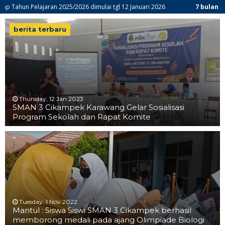
elajaran 2025/2026 dimulai tgl 12 Januari 2026
7 bulan yang lalu
/
 SMA Negeri 3 Cikampek – PROGRESIF
berita terbaru
Thursday, 12 Jan 2023
SMAN 3 Cikampek Karawang Gelar Sosialisasi
Program Sekolah dan Rapat Komite
Tuesday, 1 Nov 2022
Mantul : Siswa Siswi SMAN 3 Cikampek berhasil
memborong medali pada ajang Olimpiade Biologi