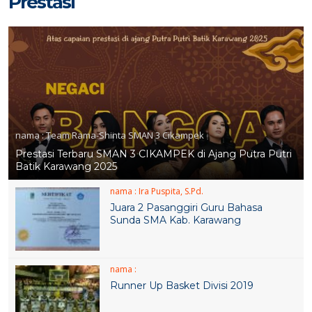
Prestasi
nama :
Team Rama-Shinta SMAN 3 Cikampek
Prestasi Terbaru SMAN 3 CIKAMPEK di Ajang Putra Putri
Batik Karawang 2025
nama :
Ira Puspita, S.Pd.
Juara 2 Pasanggiri Guru Bahasa
Sunda SMA Kab. Karawang
nama :
Runner Up Basket Divisi 2019