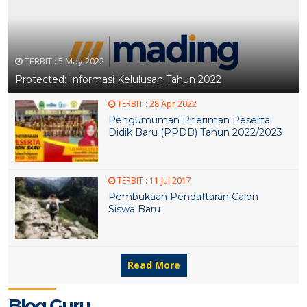
TERBIT :
5 May 2022
Protected: Informasi Kelulusan Tahun 2022
TERBIT :
28 Apr 2022
Pengumuman Pneriman Peserta
Didik Baru (PPDB) Tahun 2022/2023
TERBIT :
11 Jul 2017
30 SEP 2021
13 FEB 2021
9 FEB 2021
Pembukaan Pendaftaran Calon
Siswa Baru
6 FEB 2021
Read More
Blog Guru
6 FEB 2021