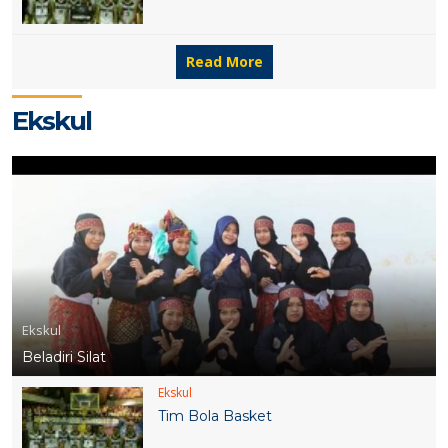
Read More
Ekskul
Ekskul
Beladiri Silat
Ekskul
Tim Bola Basket