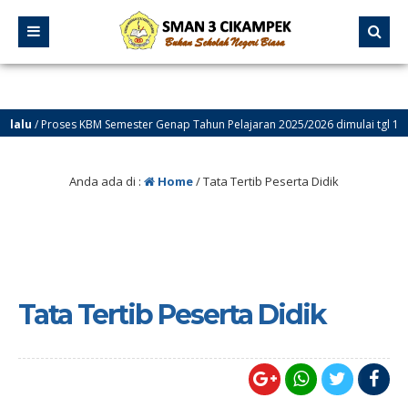
alu
/ Proses KBM Semester Genap Tahun Pelajaran 2025/2026 dimulai tgl 12 Jan
lalu
/ Selamat Datang di Website Resmi SMA Negeri 3 Cikampek – PROGRESIF
Anda ada di :
Home
/
Tata Tertib Peserta Didik
Tata Tertib Peserta Didik