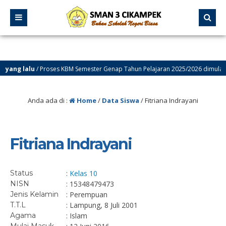
ang lalu
/ Proses KBM Semester Genap Tahun Pelajaran 2025/2026 dimulai tgl 
yang lalu
/ Selamat Datang di Website Resmi SMA Negeri 3 Cikampek – PROGRE
Anda ada di :
Home
/
Data Siswa
/
Fitriana Indrayani
Fitriana Indrayani
Status
:
Kelas 10
NISN
: 15348479473
Jenis Kelamin
: Perempuan
T.T.L
: Lampung, 8 Juli 2001
Agama
: Islam