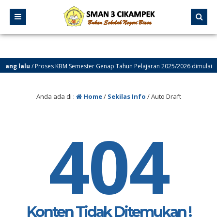
yang lalu
/ Proses KBM Semester Genap Tahun Pelajaran 2025/2026 dimulai tgl
Anda ada di :
Home
/
Sekilas Info
/
Auto Draft
404
Konten Tidak Ditemukan !